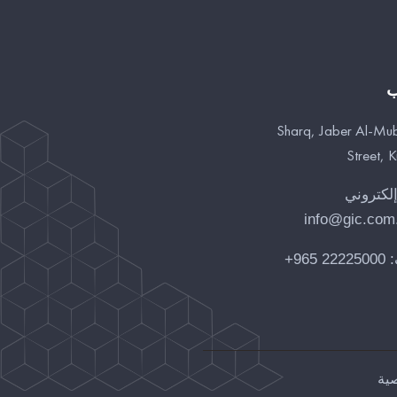
ب
Sharq, Jaber Al-Mu
Street, 
إلكتروني
info@gic.com
:
22225000 965+
ية