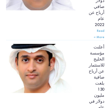
دولار
صافي
أرباح عن
عام
2022
Read
More »
أعلنت
مؤسسة
الخليج
للاستثمار
عن أرباح
صافية
بلغت
130
مليون
دولار في
عام