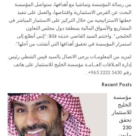
من رسالة المؤسسة وتماشيا مع أهدافها، ستواصل المؤسسة
البحث عن الفرص الاستثمارية واقتناصها، والعمل على تنفيذ
خطتها الاستراتيجية من خلال التركيز على الاستثمار المباشر في
المشاريع والأسواق المالية بمنطقة دول مجلس التعاون
الخليجي”. واختتم السيد القاضي حديثه قائلا: “إنني أتطلع إلى
استمرار المؤسسة في تحقيق أهدافها التي أنشئت من أجلها”.
لمزيد من المعلومـات يرجى الاتصال بالسيد قيس الشطي رئيس
إدارة العـلاقات العــامـة مؤسسة الخليج للاستثمار على هاتف
رقم 5430 2222 965+ .‬
Recent Posts
مؤسسة
الخليج
للاستثمار
تحقق
230
مليون