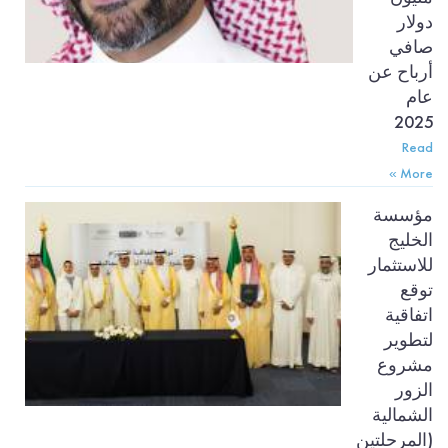
دولار
صافي
أرباح عن
عام
2025
Read
More »
مؤسسة
الخليج
للاستثمار
توقع
اتفاقية
لتطوير
مشروع
الزور
الشمالية
(المرحلتين