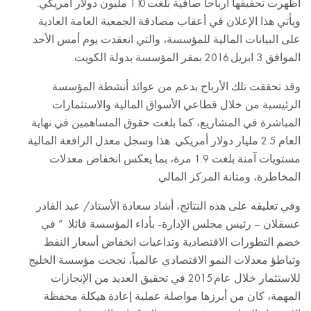
أظهرت تحقيقها أرباحا صافية بلغت 110 مليون دولار أمريكي.
ويأتي هذا الإعلان في أعقاب مصادقة الجمعية العامة العادية
على البيانات المالية للمؤسسة، والتي انعقدت يوم أمس الأحد
الموافق 3 ابريل 2016 بمقر المؤسسة بدولة الكويت.
وقد تحققت تلك الأرباح بدعم من عوائد أنشطة المؤسسة
الرئيسية من خلال قطاعي الأسواق المالية والاستثمارات
المباشرة في المشاريع، كما بلغت حقوق المساهمين في نهاية
العام 2.5 مليار دولار أمريكي. هذا وسجل معدل الرافعة المالية
مستويات آمنة بلغت 1.9 مرة، بما يعكس انخفاض معدلات
المخاطرة، ومتانة المركز المالي.
وفي تعليقه على هذه النتائج، أشاد سعادة الأستاذ/ عبد القادر
عسقلان – رئيس مجلس الإدارة- بأداء المؤسسة قائلا: ” في
خضم التطورات الاقتصادية وتداعيات انخفاض أسعار النفط
وتباطؤ معدلات النمو الاقتصادي عالمياً، نجحت مؤسسة الخليج
للاستثمار خلال عام 2015 في تحقيق العديد من الإنجازات
المهمة، كان من أبرزها مواصلة عملية إعادة هيكلة محفظة