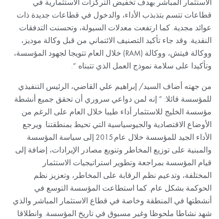
الاستثمار المباشر بهدف تخفيض التركزات الاستثمارية في
قطاعات تتسم بتذبذب الأداء، والدخول في قطاعات جديدة ذات
عوائد مجدية. كما ارتفعت معدلات السيولة، وتحسنت التدفقات
النقدية. وقد جاء تأكيد التصنيف الائتماني من قبل وكالة موديز،
ووكالة فيتش، ووكالة (RAM) خلال العام تتويجا لجهود المؤسسة،
وتأكيدا على سلامة نموذج العمل الذي تتبناه “.
من جهته أضاف السيد/ إبراهيم علي القاضي، الرئيس التنفيذي
للمؤسسة قائلا: ” إنه لمن دواعي سروري أن تحقق جميع أنشطة
مؤسسة الخليج للاستثمار أداء طيبا خلال العام على الرغم من
الأوضاع الاقتصادية والجيوسياسية التي تحيط بمنطقتنا. ويرجع
الأداء الجيد للمؤسسة خلال عام 2015 إلى سياسة المؤسسة
والمبنية على توزيع المخاطر وتنويع مصادر الإيرادات، إضافة إلى
قيام المؤسسة بمراجعة وتطوير استراتيجيات الاستثمار
المختلفة، وتدعيم نظم الرقابة على المخاطر، وتعزيز نظم
الحوكمة بشكل عام. كما استطاعت المؤسسة التوسع في
أنشطتها في المنطقة وخاصة في قطاع الاستثمار المباشر والذي
شهد نشاطا ملحوظا وغير مسبوق في تاريخ المؤسسة. وانطلاقا