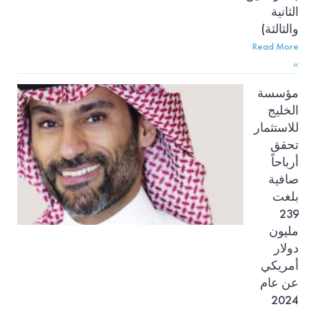
الثانية
والثالثة)
Read More
»
مؤسسة
الخليج
للاستثمار
تحقق
أرباحاً
صافية
بلغت
239
مليون
دولار
أمريكي
عن عام
2024