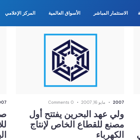
ة
الاستثمار المباشر
الأسواق العالمية
المركز الإعلامي
2007
مايو 16, 2007
0
Comments
007
ولي عهد البحرين يفتتح أول
صن
مصنع للقطاع الخاص لإنتاج
لل
ي
الكهرباء
ال