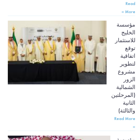
Read
More »
مؤسسة
الخليج
للاستثمار
توقع
اتفاقية
لتطوير
مشروع
الزور
الشمالية
(المرحلتين
الثانية
والثالثة)
Read More
»
مؤسسة