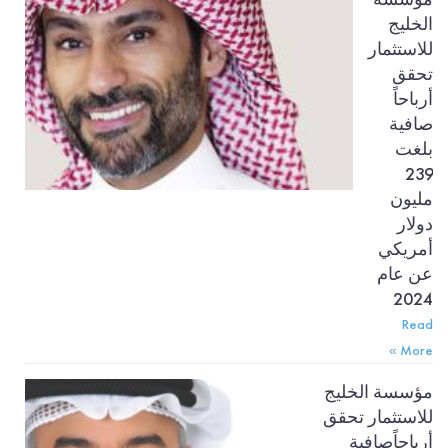
الخليج
للاستثمار
تحقق
أرباحاً
صافية
بلغت
239
مليون
دولار
أمريكي
عن عام
2024
Read
More »
مؤسسة الخليج
للاستثمار تحقق
أرباحاًصافية