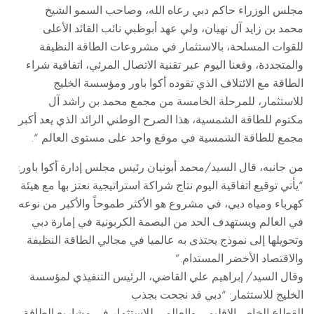
مجلس الوزراء حاكم دبي رعاه الله، وصاحب السمو الشيخ
محمد بن زايد آل نهيان، ولي عهد أبوظبي نائب القائد الأعلى
للقوات المسلحة، بالاستثمار في مشروعات الطاقة النظيفة
والمتجددة، وقعنا اليوم عبر تقنية الاتصال المرئي، اتفاقية شراء
الطاقة مع الائتلاف الذي تقوده أكوا باور ومؤسسة الخليج
للاستثمار، للمرحلة الخامسة من مجمع محمد بن راشد آل
مكتوم للطاقة الشمسية، هذا الصرح الوطني الرائد الذي يعد أكبر
مجمع للطاقة الشمسية في موقع واحد على مستوى العالم “.
من جانبه، قال السيد/محمد أبونيان رئيس مجلس إدارة أكوا باور:
“يأتي توقيع اتفاقية اليوم نتاج شراكة استراتيجية نعتز بها مع هيئة
كهرباء ومياه دبي، في مشروع هو الأكثر طموحاً والأكبر من نوعه
في العالم ويستهدف الحد من البصمة الكربونية في إمارة دبي
وتحويلها إلى نموذج يحتذى به عالميا في مجالي الطاقة النظيفة
والاقتصاد الأخضر المستدام.”
وقال السيد/ إبراهيم علي القاضي، الرئيس التنفيذي لمؤسسة
الخليج للاستثمار: “دبي قد نجحت بجذب
القطاع الخاص الاقليمي والعالمي للاستثمار في مشاريع الطاقة