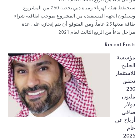
ستحتفظ هيئة كهرباء ومياه دبي بحصة 60٪ من المشروع
وستكون الجهة المستفيدة من المشروع بموجب اتفاقية شراء
طاقة مدتها 25 عاماً. ومن المتوقع أن يتم إنجازه على عدة
مراحل بدءاً من الربع الثالث لعام 2021.
Recent Posts
مؤسسة
الخليج
للاستثمار
تحقق
230
مليون
دولار
صافي
أرباح عن
عام
2025