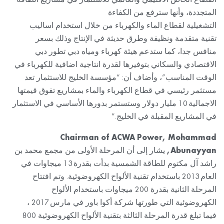
المتجددة، وأنها سترفع من الكفاءة
التشغيلية لقطاع الماء والكهرباء من خلال استخدام اساليب
تقنية متقدمة ونظيفة وطرق حديثة في الإنتاج وذلك بسعر
منافس جدا، كما ستدعم هيئة كهرباء ومياه دبي تطور دبي
الاقتصادي والسكاني بتوفيرها لقدرة انتاجية اضافية للكهرباء في
الوقت المناسب”، وأضاف أن: “مؤسسة الخليج للاستثمار تعد
مستثمر رئيسي في قطاع الكهرباء والماء بمشاريع تفوق قيمتها
الاجمالية 10 مليار دولار وستستمر بدورها الأساسي في الاستثمار
في المشاريع المقبلة في الخليج.”
Chairman of ACWA Power, Mohammad
Abunayyan,
يشار إلى أن المرحلة الأولى من مجمع محمد بن
راشد آل مكتوم للطاقة الشمسية بدأت بقدرة 13 ميجاوات في
العام 2013 باستخدام تقنية الألواح الكهروضوئية. وتم افتتاح
المرحلة الثانية بقدرة 200 ميجاوات باستخدام الألواح
الكهروضوئية التي طورتها شركة أكوا باور في مارس 2017 ،
فيما تبلغ قدرة المرحلة الثالثة بتقنية الألواح الكهروضوئية 800