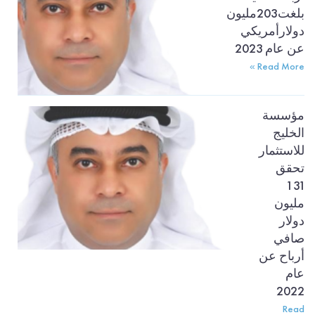
بلغت203مليون
دولارأمريكي
عن عام 2023
Read More »
مؤسسة
الخليج
للاستثمار
تحقق
131
مليون
دولار
صافي
أرباح عن
عام
2022
Read