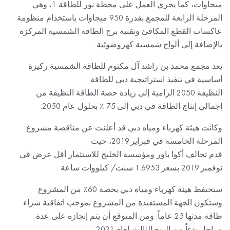
ميجاوات، كما يجري العمل على محطة نور للطاقة 1، وهي
المرحلة الرابعة للمجمع بقدرة 950 ميجاوات باستخدام منظومة
عاكسات القطع المكافئ وتقنية برج الطاقة الشمسية المركزة
بالإضافة إلى ألواح شمسية كهروضوئية.
يعد مجمع محمد بن راشد آل مكتوم للطاقة الشمسية ركيزة
أساسية في تنفيذ استراتيجية دبي للطاقة
النظيفة 2050 الرامية إلى زيادة حصة الطاقة النظيفة من
إجمالي إنتاج الطاقة في دبي إلى 75 ٪ بحلول عام 2050.
وكانت هيئة كهرباء ومياه دبي قد أعلنت عن مناقصة مشروع
المرحلة الخامسة في فبراير 2019، حيث
قدم تحالف أكوا باور ومؤسسة الخليج للاستثمار أقل عرض في
نوفمبر 2019 بسعر 1.6953 سنت/ كيلووات ساعة .
ستحتفظ هيئة كهرباء ومياه دبي بحصة 60٪ من المشروع
وستكون الجهة المستفيدة من المشروع بموجب اتفاقية شراء
طاقة مدتها 25 عاماً. ومن المتوقع أن يتم إنجازه على عدة
مراحل بدءاً من الربع الثالث لعام 2021.