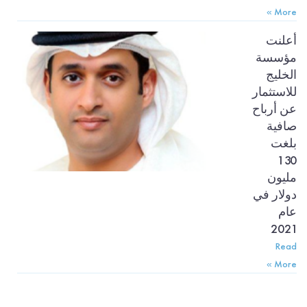
More »
أعلنت
مؤسسة
الخليج
للاستثمار
عن أرباح
صافية
بلغت
130
مليون
دولار في
عام
2021
Read
More »