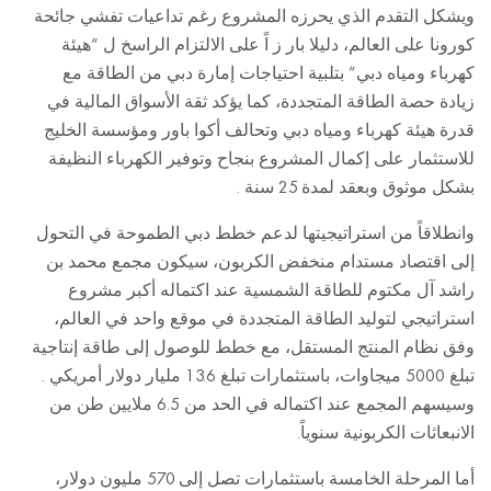
ويشكل التقدم الذي يحرزه المشروع رغم تداعيات تفشي جائحة
كورونا على العالم، دليلا بار ز اً على الالتزام الراسخ ل “هيئة
كهرباء ومياه دبي” بتلبية احتياجات إمارة دبي من الطاقة مع
زيادة حصة الطاقة المتجددة، كما يؤكد ثقة الأسواق المالية في
قدرة هيئة كهرباء ومياه دبي وتحالف أكوا باور ومؤسسة الخليج
للاستثمار على إكمال المشروع بنجاح وتوفير الكهرباء النظيفة
بشكل موثوق وبعقد لمدة 25 سنة .
وانطلاقاً من استراتيجيتها لدعم خطط دبي الطموحة في التحول
إلى اقتصاد مستدام منخفض الكربون، سيكون مجمع محمد بن
راشد آل مكتوم للطاقة الشمسية عند اكتماله أكبر مشروع
استراتيجي لتوليد الطاقة المتجددة في موقع واحد في العالم،
وفق نظام المنتج المستقل، مع خطط للوصول إلى طاقة إنتاجية
تبلغ 5000 ميجاوات، باستثمارات تبلغ 13.6 مليار دولار أمريكي .
وسيسهم المجمع عند اكتماله في الحد من 6.5 ملايين طن من
الانبعاثات الكربونية سنوياً.
أما المرحلة الخامسة باستثمارات تصل إلى 570 مليون دولار،