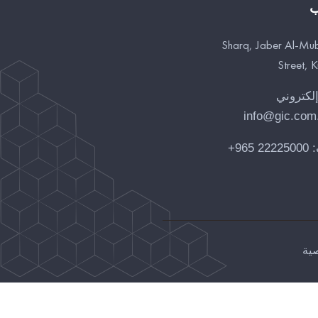
ب
Sharq, Jaber Al-Mu
Street, 
إلكتروني
info@gic.com
:
22225000 965+
ية